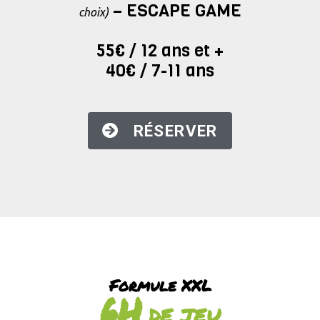
– ESCAPE GAME
choix)
55€ / 12 ans et +
40€ / 7-11 ans
RÉSERVER
Formule XXL
6H
DE JEU