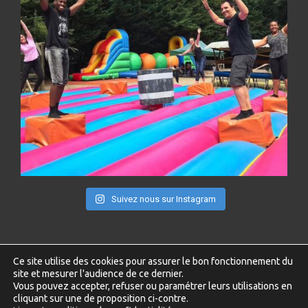
Suivez nous sur Instagram
Ce site utilise des cookies pour assurer le bon fonctionnement du
site et mesurer l'audience de ce dernier.
2025 – Copyright © NP LOISIR77 – Tous droits réservés –
Vous pouvez accepter, refuser ou paramétrer leurs utilisations en
Cookies
cliquant sur une de proposition ci-contre.