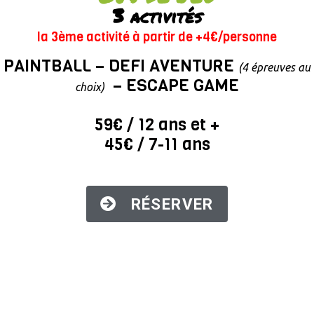
3
activités
la 3ème activité à partir de +4€/personne
PAINTBALL
–
DEFI AVENTURE
(4 épreuves au
– ESCAPE GAME
choix)
59€ / 12 ans et +
45€ / 7-11 ans
RÉSERVER